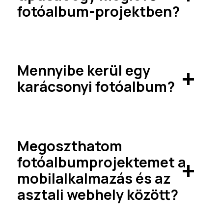
fotóalbum-projektben?
rendelését és mi pillanatok alatt
kiszállítjuk!
Mennyibe kerül egy
karácsonyi fotóalbum?
A fotóalbum ára az Ön preferenciáitól
függően változik, de az ára 36,00 lejtől
kezdődik.
Megoszthatom
fotóalbumprojektemet a
mobilalkalmazás és az
asztali webhely között?