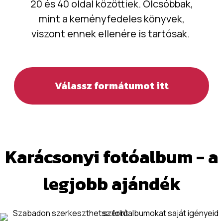
20 és 40 oldal közöttiek. Olcsóbbak,
mint a keményfedeles könyvek,
viszont ennek ellenére is tartósak.
Válassz formátumot itt
Karácsonyi fotóalbum - a
legjobb ajándék