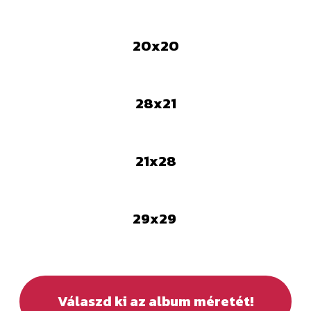
20x20
28x21
21x28
29x29
Válaszd ki az album méretét!