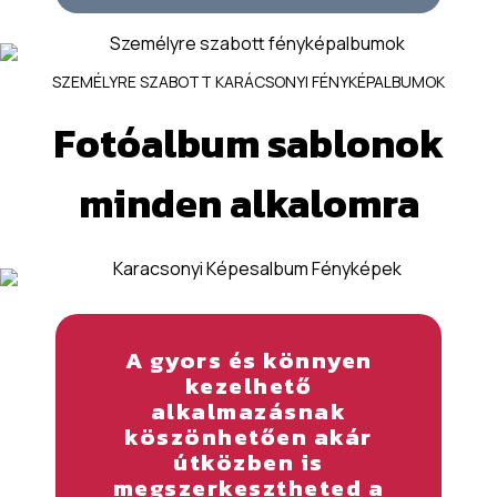
SZEMÉLYRE SZABOTT KARÁCSONYI FÉNYKÉPALBUMOK
Fotóalbum sablonok
minden alkalomra
A gyors és könnyen
kezelhető
alkalmazásnak
köszönhetően akár
útközben is
megszerkesztheted a