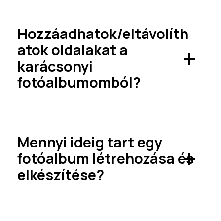
Igen, több eszközről is szerkesztheti
projektjeit.
Hozzáadhatok/eltávolíth
atok oldalakat a
karácsonyi
fotóalbumomból?
Igen, annyi oldalt törölhet vagy adhat
hozzá, amennyit csak akar.
Mennyi ideig tart egy
fotóalbum létrehozása és
elkészítése?
A fotóalbum testreszabása körülbelül
30 percet vesz igénybe, az Ön